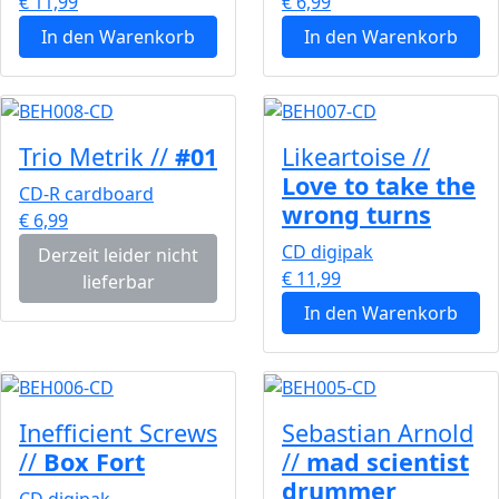
€ 11,99
€ 6,99
In den Warenkorb
In den Warenkorb
Trio Metrik //
#01
Likeartoise //
Love to take the
CD-R cardboard
wrong turns
€ 6,99
CD digipak
Derzeit leider nicht
€ 11,99
lieferbar
In den Warenkorb
Inefficient Screws
Sebastian Arnold
//
Box Fort
//
mad scientist
drummer
CD digipak