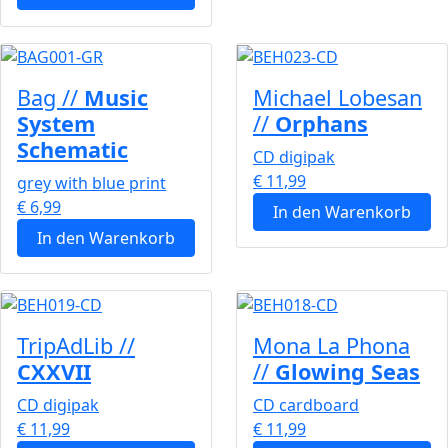
Bag //
Music
Michael Lobesan
System
//
Orphans
Schematic
CD digipak
€ 11,99
grey with blue print
€ 6,99
In den Warenkorb
In den Warenkorb
TripAdLib //
Mona La Phona
CXXVII
//
Glowing Seas
CD digipak
CD cardboard
€ 11,99
€ 11,99